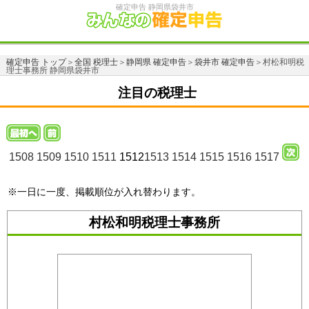
確定申告 静岡県袋井市
確定申告 トップ
＞
全国 税理士
＞
静岡県 確定申告
＞
袋井市 確定申告
＞村松和明税
理士事務所 静岡県袋井市
注目の税理士
1508
1509
1510
1511
1512
1513
1514
1515
1516
1517
※一日に一度、掲載順位が入れ替わります。
村松和明税理士事務所