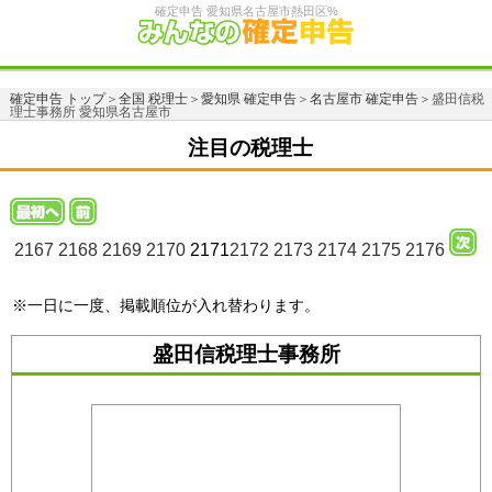
確定申告 愛知県名古屋市熱田区%
確定申告 トップ
＞
全国 税理士
＞
愛知県 確定申告
＞
名古屋市 確定申告
＞盛田信税
理士事務所 愛知県名古屋市
注目の税理士
2167
2168
2169
2170
2171
2172
2173
2174
2175
2176
※一日に一度、掲載順位が入れ替わります。
盛田信税理士事務所