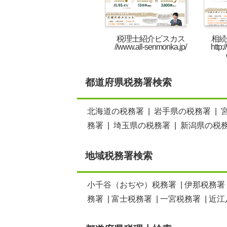
税理士紹介ビスカス
相続
//www.all-senmonka.jp/
http:
都道府県税務署検索
北海道の税務署
|
岩手県の税務署
|
務署
|
埼玉県の税務署
|
新潟県の税
地域税務署検索
小千谷（おぢや）税務署
|
伊那税務署
務署
|
富士税務署
|
一宮税務署
|
近江