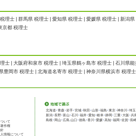
 税理士
|
群馬県 税理士
|
愛知県 税理士
|
愛媛県 税理士
|
新潟県
東京都 税理士
税理士
|
大阪府和泉市 税理士
|
埼玉県鶴ヶ島市 税理士
|
石川県能
県豊岡市 税理士
|
北海道名寄市 税理士
|
神奈川県横浜市 税理士
北海道
･
青森
･
岩手
･
宮城
･
秋田
･
山形
･
福島
･
東京
･
神奈川
･
埼玉
新潟
･
長野
･
富山
･
石川
･
福井
･
愛知
･
岐阜
･
静岡
･
三重
･
大阪
･
兵
島根
･
岡山
･
広島
.
山口
･
徳島
･
香川
･
愛媛
･
高知
･
福岡
･
佐賀
･
長
について
標著作権
方針
個人情報について