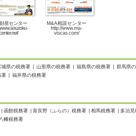
財産センター
M&A相談センター
//www.souzoku-
http://www.ma-
center.net/
viscas.com/
宮城県の税務署
|
山形県の税務署
|
福島県の税務署
|
群馬県の
務署
|
福井県の税務署
|
函館税務署
|
富良野（ふらの）税務署
|
相馬税務署
|
多治見
八幡税務署