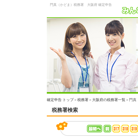
門真（かどま）税務署 大阪府 確定申告
確定申告 トップ
＞
税務署
＞
大阪府の税務署一覧
＞門真
税務署検索