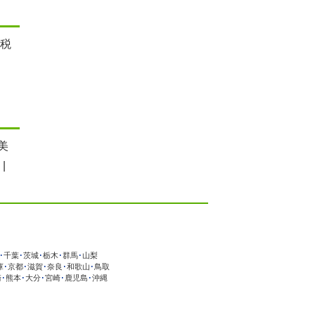
 税
美
|
･
千葉
･
茨城
･
栃木
･
群馬
･
山梨
庫
･
京都
･
滋賀
･
奈良
･
和歌山
･
鳥取
崎
･
熊本
･
大分
･
宮崎
･
鹿児島
･
沖縄