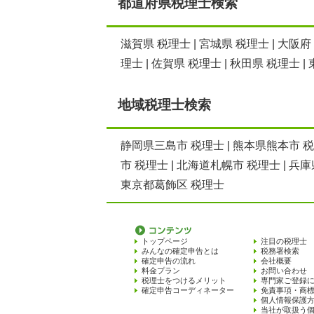
都道府県税理士検索
滋賀県 税理士
|
宮城県 税理士
|
大阪府
理士
|
佐賀県 税理士
|
秋田県 税理士
|
地域税理士検索
静岡県三島市 税理士
|
熊本県熊本市 
市 税理士
|
北海道札幌市 税理士
|
兵庫
東京都葛飾区 税理士
トップページ
注目の税理士
みんなの確定申告とは
税務署検索
確定申告の流れ
会社概要
料金プラン
お問い合わせ
税理士をつけるメリット
専門家ご登録
確定申告コーディネーター
免責事項・商
個人情報保護
当社が取扱う